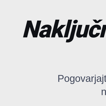
Naključn
Pogovarjaj
n