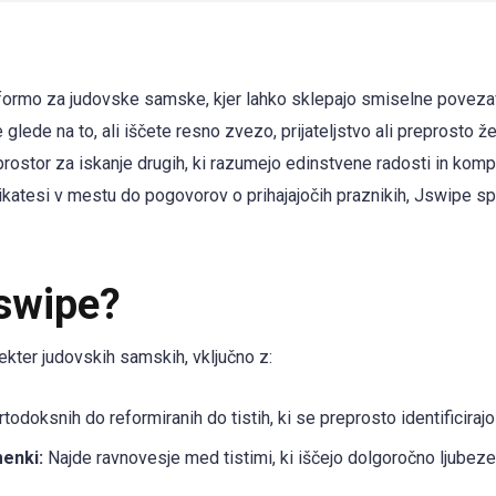
rmo za judovske samske, kjer lahko sklepajo smiselne povezave,
Ne glede na to, ali iščete resno zvezo, prijateljstvo ali preprosto že
rostor za iskanje drugih, ki razumejo edinstvene radosti in komp
elikatesi v mestu do pogovorov o prihajajočih praznikih, Jswipe s
Jswipe?
kter judovskih samskih, vključno z:
todoksnih do reformiranih do tistih, ki se preprosto identificirajo
menki:
Najde ravnovesje med tistimi, ki iščejo dolgoročno ljubezen,