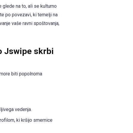
glede na to, ali se kulturno
ite po povezavi, ki temelji na
vanje vaše ravni spoštovanja,
o Jswipe skrbi
 more biti popolnoma
jivega vedenja.
ofilom, ki kršijo smernice