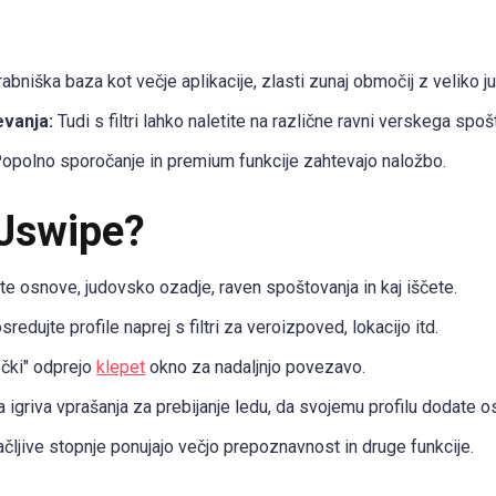
bniška baza kot večje aplikacije, zlasti zunaj območij z veliko j
evanja:
Tudi s filtri lahko naletite na različne ravni verskega spoš
opolno sporočanje in premium funkcije zahtevajo naložbo.
 Jswipe?
te osnove, judovsko ozadje, raven spoštovanja in kaj iščete.
redujte profile naprej s filtri za veroizpoved, lokacijo itd.
čki" odprejo
klepet
okno za nadaljnjo povezavo.
 igriva vprašanja za prebijanje ledu, da svojemu profilu dodate 
čljive stopnje ponujajo večjo prepoznavnost in druge funkcije.