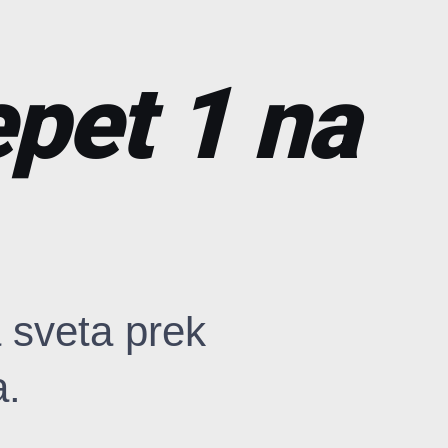
epet 1 na
 sveta prek
a.