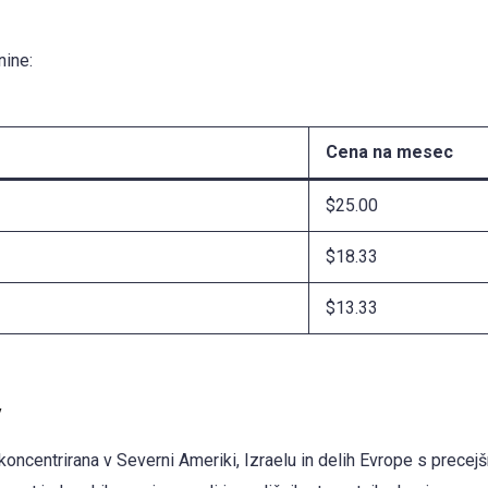
nine:
Cena na mesec
$25.00
$18.33
$13.33
v
oncentrirana v Severni Ameriki, Izraelu in delih Evrope s precej