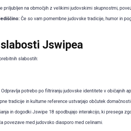
e priljubljen na območjih z velikimi judovskimi skupnostmi, pov
dediščino:
Če so vam pomembne judovske tradicije, humor in pogl
 slabosti Jswipea
rebitnih slabostih:
Odpravlja potrebo po filtriranju judovske identitete v običajnih apl
ne tradicije in kulturne reference ustvarjajo občutek domačnosti
anja in dogodki Jswipe 18 spodbujajo interakcijo, ki presega zgol
 povezave med judovsko diasporo med celinami.