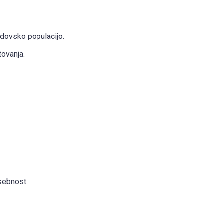
udovsko populacijo.
tovanja.
osebnost.