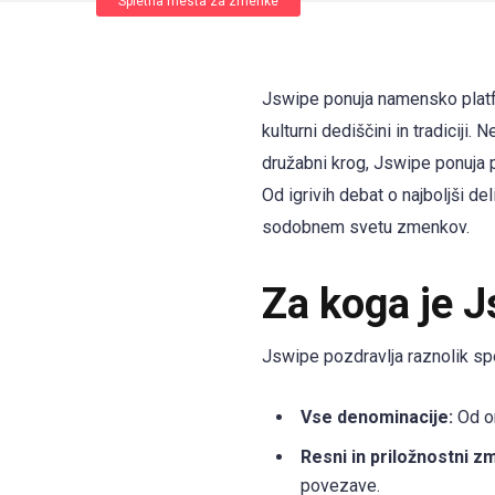
Spletna mesta za zmenke
Jswipe ponuja namensko platfo
kulturni dediščini in tradiciji. 
družabni krog, Jswipe ponuja p
Od igrivih debat o najboljši d
sodobnem svetu zmenkov.
Za koga je 
Jswipe pozdravlja raznolik spe
Vse denominacije:
Od or
Resni in priložnostni z
povezave.