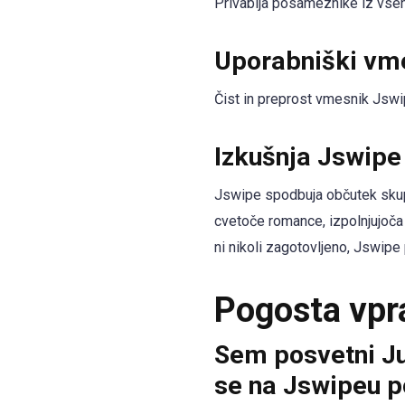
Privablja posameznike iz vseh 
Uporabniški vm
Čist in preprost vmesnik Jswipe
Izkušnja Jswipe
Jswipe spodbuja občutek skupn
cvetoče romance, izpolnjujoča 
ni nikoli zagotovljeno, Jswip
Pogosta vpr
Sem posvetni Ju
se na Jswipeu p