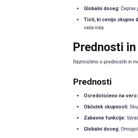
Globalni doseg:
Čeprav j
Tisti, ki cenijo skupno 
vaša niša.
Prednosti in
Razmislimo o prednostih in mo
Prednosti
Osredotočeno na vero:
Občutek skupnosti:
Skup
Zabavne funkcije:
Vpraš
Globalni doseg:
Omogoča