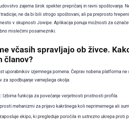
dovstvo zajema širok spekter prepričanj in ravni spoštovanja. Ne 
e tradicije, ne da bi bili strogo spoštovani, ali pa preprosto hrepen
 mesto v skupnosti Jswipe. Aplikacija ponuja možnosti za označe
bno mislečimi posamezniki.
me včasih spravljajo ob živce. Kak
ih članov?
ost uporabnikov izjemnega pomena. Čeprav nobena platforma ne
ov za spodbujanje varnejšega okolja:
:
Izbirna funkcija za povečanje verjetnosti pristnosti profila.
rosti mehanizmi za prijavo kakršnega koli neprimernega ali suml
posluje ekipo, ki pregleduje poročila in ustrezno ukrepa proti pr