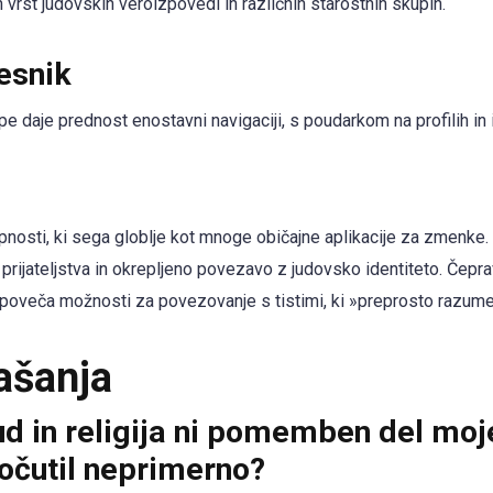
vrst judovskih veroizpovedi in različnih starostnih skupin.
esnik
 daje prednost enostavni navigaciji, s poudarkom na profilih in in
osti, ki sega globlje kot mnoge običajne aplikacije za zmenke
prijateljstva in okrepljeno povezavo z judovsko identiteto. Čepr
e poveča možnosti za povezovanje s tistimi, ki »preprosto razume
ašanja
d in religija ni pomemben del moje
očutil neprimerno?