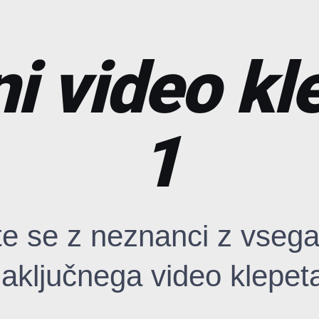
i video kl
1
te se z neznanci z vsega
aključnega video klepet