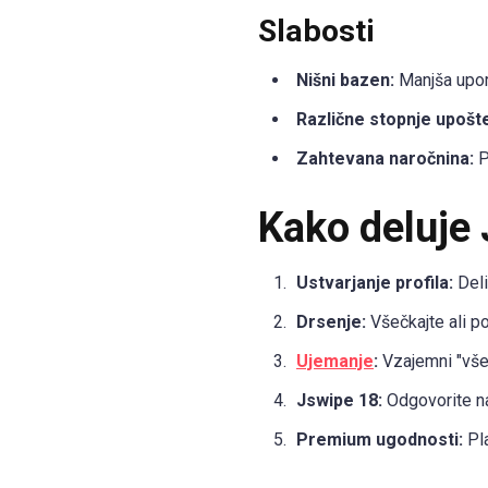
Slabosti
Nišni bazen:
Manjša upora
Različne stopnje upošt
Zahtevana naročnina:
P
Kako deluje
Ustvarjanje profila:
Deli
Drsenje:
Všečkajte ali pos
Ujemanje
:
Vzajemni "vše
Jswipe 18:
Odgovorite na
Premium ugodnosti:
Pla