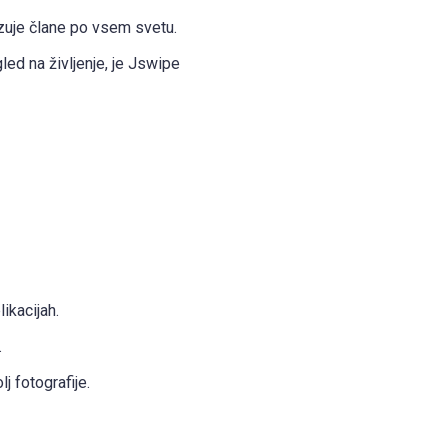
ezuje člane po vsem svetu.
ed na življenje, je Jswipe
ikacijah.
.
j fotografije.