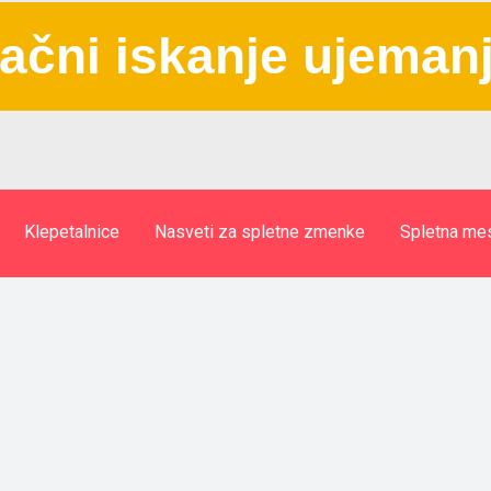
ačni iskanje ujeman
Klepetalnice
Nasveti za spletne zmenke
Spletna me