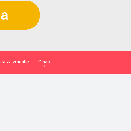
ja
sta za zmenke
O nas