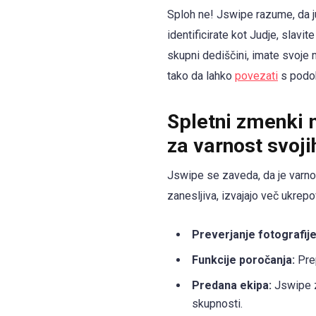
Sploh ne! Jswipe razume, da ju
identificirate kot Judje, slavit
skupni dediščini, imate svoje
tako da lahko
povezati
s podo
Spletni zmenki 
za varnost svoj
Jswipe se zaveda, da je varn
zanesljiva, izvajajo več ukrep
Preverjanje fotografije
Funkcije poročanja:
Prep
Predana ekipa:
Jswipe za
skupnosti.