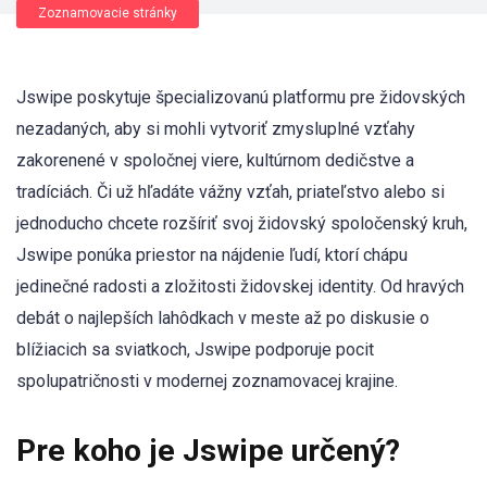
Zoznamovacie stránky
Jswipe poskytuje špecializovanú platformu pre židovských
nezadaných, aby si mohli vytvoriť zmysluplné vzťahy
zakorenené v spoločnej viere, kultúrnom dedičstve a
tradíciách. Či už hľadáte vážny vzťah, priateľstvo alebo si
jednoducho chcete rozšíriť svoj židovský spoločenský kruh,
Jswipe ponúka priestor na nájdenie ľudí, ktorí chápu
jedinečné radosti a zložitosti židovskej identity. Od hravých
debát o najlepších lahôdkach v meste až po diskusie o
blížiacich sa sviatkoch, Jswipe podporuje pocit
spolupatričnosti v modernej zoznamovacej krajine.
Pre koho je Jswipe určený?