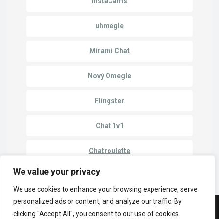
InstaCams
uhmegle
Mirami Chat
Nový Omegle
Flingster
Chat 1v1
Chatroulette
We value your privacy
We use cookies to enhance your browsing experience, serve
personalized ads or content, and analyze our traffic. By
clicking "Accept All", you consent to our use of cookies.
© Autorské práva 2023 | Cam Match - Chatujte s cudzími ľuďmi online