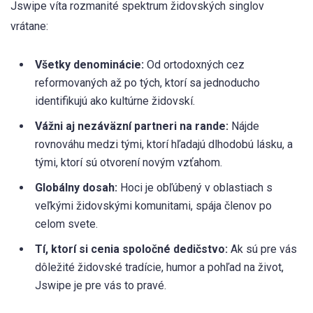
Jswipe víta rozmanité spektrum židovských singlov
vrátane:
Všetky denominácie:
Od ortodoxných cez
reformovaných až po tých, ktorí sa jednoducho
identifikujú ako kultúrne židovskí.
Vážni aj nezáväzní partneri na rande:
Nájde
rovnováhu medzi tými, ktorí hľadajú dlhodobú lásku, a
tými, ktorí sú otvorení novým vzťahom.
Globálny dosah:
Hoci je obľúbený v oblastiach s
veľkými židovskými komunitami, spája členov po
celom svete.
Tí, ktorí si cenia spoločné dedičstvo:
Ak sú pre vás
dôležité židovské tradície, humor a pohľad na život,
Jswipe je pre vás to pravé.