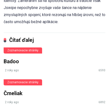
identity. Zameraním sa na spoločnú kultúru a tradície však
Jswipe nepochybne zvyšuje vaše šance na nájdenie
zmysluplných spojení, ktoré rezonujú na hlbšej úrovni, než to
často umožňujú bežné aplikácie.
Čítať ďalej
Zoznamovacie stránky
Badoo
2 roky ago
6593
Zoznamovacie stránky
Čmeliak
2 roky ago
6892