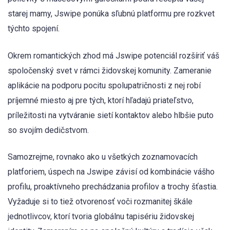
starej mamy, Jswipe ponúka sľubnú platformu pre rozkvet
týchto spojení.
Okrem romantických zhod má Jswipe potenciál rozšíriť váš
spoločenský svet v rámci židovskej komunity. Zameranie
aplikácie na podporu pocitu spolupatričnosti z nej robí
príjemné miesto aj pre tých, ktorí hľadajú priateľstvo,
príležitosti na vytváranie sietí kontaktov alebo hlbšie puto
so svojím dedičstvom.
Samozrejme, rovnako ako u všetkých zoznamovacích
platforiem, úspech na Jswipe závisí od kombinácie vášho
profilu, proaktívneho prechádzania profilov a trochy šťastia.
Vyžaduje si to tiež otvorenosť voči rozmanitej škále
jednotlivcov, ktorí tvoria globálnu tapisériu židovskej