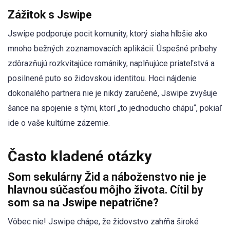
Zážitok s Jswipe
Jswipe podporuje pocit komunity, ktorý siaha hlbšie ako
mnoho bežných zoznamovacích aplikácií. Úspešné príbehy
zdôrazňujú rozkvitajúce romániky, naplňujúce priateľstvá a
posilnené puto so židovskou identitou. Hoci nájdenie
dokonalého partnera nie je nikdy zaručené, Jswipe zvyšuje
šance na spojenie s tými, ktorí „to jednoducho chápu“, pokiaľ
ide o vaše kultúrne zázemie.
Často kladené otázky
Som sekulárny Žid a náboženstvo nie je
hlavnou súčasťou môjho života. Cítil by
som sa na Jswipe nepatrične?
Vôbec nie! Jswipe chápe, že židovstvo zahŕňa široké