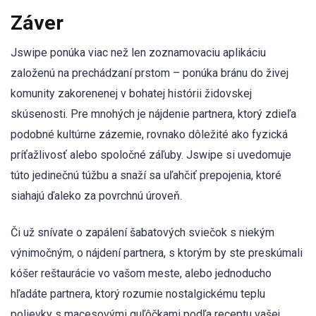
Záver
Jswipe ponúka viac než len zoznamovaciu aplikáciu
založenú na prechádzaní prstom – ponúka bránu do živej
komunity zakorenenej v bohatej histórii židovskej
skúsenosti. Pre mnohých je nájdenie partnera, ktorý zdieľa
podobné kultúrne zázemie, rovnako dôležité ako fyzická
príťažlivosť alebo spoločné záľuby. Jswipe si uvedomuje
túto jedinečnú túžbu a snaží sa uľahčiť prepojenia, ktoré
siahajú ďaleko za povrchnú úroveň.
Či už snívate o zapálení šabatových sviečok s niekým
výnimočným, o nájdení partnera, s ktorým by ste preskúmali
kóšer reštaurácie vo vašom meste, alebo jednoducho
hľadáte partnera, ktorý rozumie nostalgickému teplu
polievky s macesovými guľôčkami podľa receptu vašej