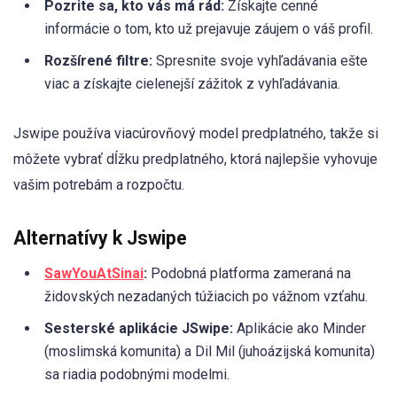
Pozrite sa, kto vás má rád:
Získajte cenné
informácie o tom, kto už prejavuje záujem o váš profil.
Rozšírené filtre:
Spresnite svoje vyhľadávania ešte
viac a získajte cielenejší zážitok z vyhľadávania.
Jswipe používa viacúrovňový model predplatného, takže si
môžete vybrať dĺžku predplatného, ktorá najlepšie vyhovuje
vašim potrebám a rozpočtu.
Alternatívy k Jswipe
SawYouAtSinai
:
Podobná platforma zameraná na
židovských nezadaných túžiacich po vážnom vzťahu.
Sesterské aplikácie JSwipe:
Aplikácie ako Minder
(moslimská komunita) a Dil Mil (juhoázijská komunita)
sa riadia podobnými modelmi.