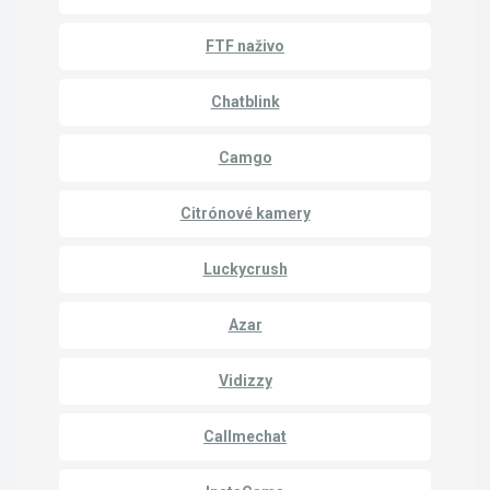
FTF naživo
Chatblink
Camgo
Citrónové kamery
Luckycrush
Azar
Vidizzy
Callmechat