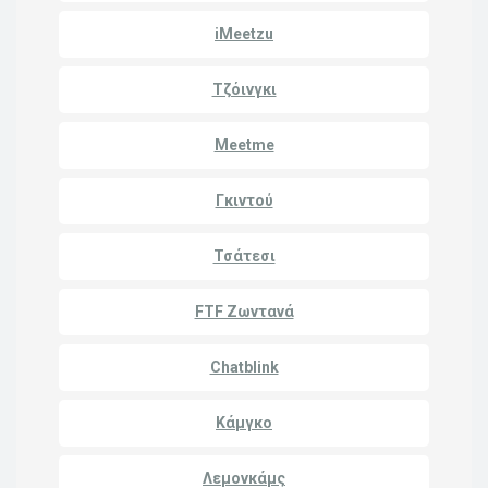
iMeetzu
Τζόινγκι
Meetme
Γκιντού
Τσάτεσι
FTF Ζωντανά
Chatblink
Κάμγκο
Λεμονκάμς