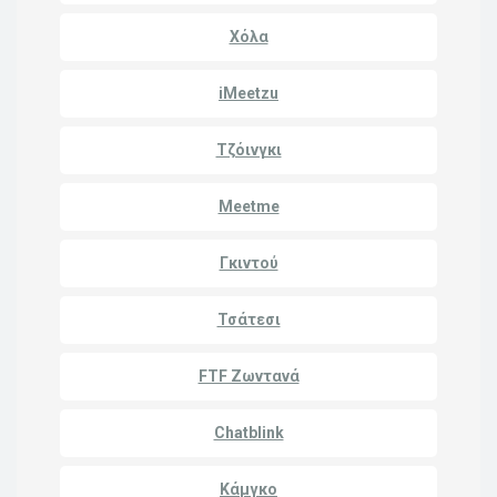
Χόλα
iMeetzu
Τζόινγκι
Meetme
Γκιντού
Τσάτεσι
FTF Ζωντανά
Chatblink
Κάμγκο