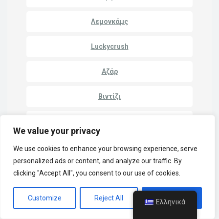
Λεμονκάμς
Luckycrush
Αζάρ
Βιντίζι
Callmechat
We value your privacy
InstaCams
We use cookies to enhance your browsing experience, serve
personalized ads or content, and analyze our traffic. By
uhmegle
clicking "Accept All", you consent to our use of cookies.
Συνομιλία Mirami
Customize
Reject All
Accept All
Ελληνικά