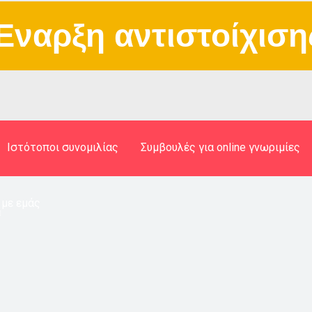
Έναρξη αντιστοίχιση
Ιστότοποι συνομιλίας
Συμβουλές για online γνωριμίες
 με εμάς