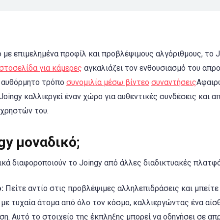
 με επιμελημένα προφίλ και προβλέψιμους αλγόριθμους, το J
ιστοσελίδα για κάμερες
αγκαλιάζει τον ενθουσιασμό του απρ
ε αυθόρμητο τρόπο
συνομιλία μέσω βίντεο
συναντήσεις
Αφαιρ
Joingy καλλιεργεί έναν χώρο για αυθεντικές συνδέσεις και 
 χρηστών του.
ngy μοναδικό;
κά διαφοροποιούν το Joingy από άλλες διαδικτυακές πλατφ
:
Πείτε αντίο στις προβλέψιμες αλληλεπιδράσεις και μπείτ
α με τυχαία άτομα από όλο τον κόσμο, καλλιεργώντας ένα αίσ
ση. Αυτό το στοιχείο της έκπληξης μπορεί να οδηγήσει σε α