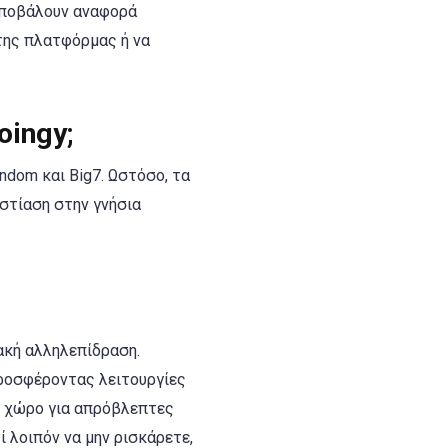
υποβάλουν αναφορά
της πλατφόρμας ή να
oingy;
andom και Big7. Ωστόσο, τα
εστίαση στην γνήσια
ακή αλληλεπίδραση.
προσφέροντας λειτουργίες
ν χώρο για απρόβλεπτες
ί λοιπόν να μην ρισκάρετε,