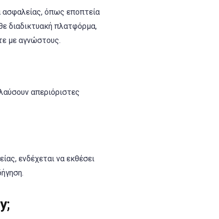
α ασφαλείας, όπως εποπτεία
θε διαδικτυακή πλατφόρμα,
τε με αγνώστους.
πολαύσουν απεριόριστες
είας, ενδέχεται να εκθέσει
δήγηση.
y;