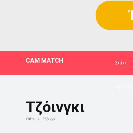
CAM MATCH
Σπίτι
Σχετικά
Τζόινγκι
Σπίτι
»
Τζόινγκι