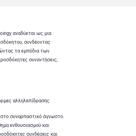
oingy αναδύεται ως μια
οσδόκητου, συνδέοντας
ώντας τα εμπόδια των
απροσδόκητες συναντήσεις,
όρμες αλληλεπίδρασης:
ε στο συναρπαστικό άγνωστο.
θημα ενθουσιασμού και
προσδόκητες συνδέσεις και