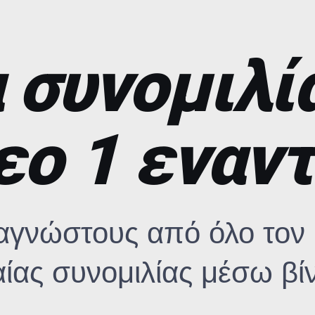
α συνομιλί
εο 1 εναντ
 αγνώστους από όλο τον
αίας συνομιλίας μέσω βίν