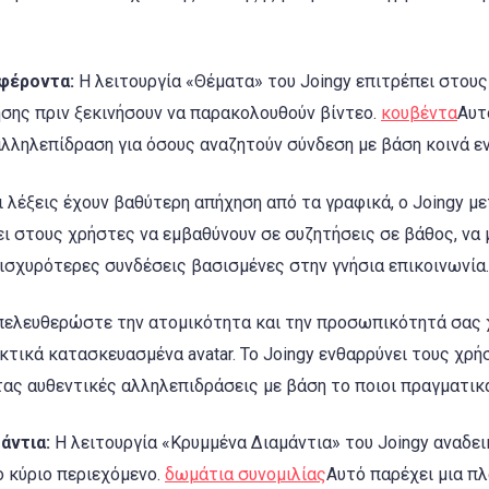
αφέροντα:
Η λειτουργία «Θέματα» του Joingy επιτρέπει στους
σης πριν ξεκινήσουν να παρακολουθούν βίντεο.
κουβέντα
Αυτ
αλληλεπίδραση για όσους αναζητούν σύνδεση με βάση κοινά ε
 λέξεις έχουν βαθύτερη απήχηση από τα γραφικά, ο Joingy μ
ει στους χρήστες να εμβαθύνουν σε συζητήσεις σε βάθος, να
 ισχυρότερες συνδέσεις βασισμένες στην γνήσια επικοινωνία.
ελευθερώστε την ατομικότητα και την προσωπικότητά σας χ
τικά κατασκευασμένα avatar. Το Joingy ενθαρρύνει τους χρή
ας αυθεντικές αλληλεπιδράσεις με βάση το ποιοι πραγματικά
άντια:
Η λειτουργία «Κρυμμένα Διαμάντια» του Joingy αναδει
ο κύριο περιεχόμενο.
δωμάτια συνομιλίας
Αυτό παρέχει μια π