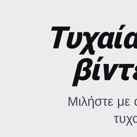
Τυχαί
βίντ
Μιλήστε με
τυχ