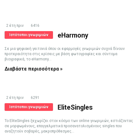
2 έτη πριν
6416
eHarmony
Ιστότοποι γνωριμιών
Σε μια ψηφιακή γειτονιά όπου οι εφαρμογές γνωριμιών συχνά δίνουν
προτεραιότητα στις κρίσεις με βάση φωτογραφίες και σύντομα
βιογραφικά, το eHarmony...
Διαβάστε περισσότερα »
2 έτη πριν
6291
EliteSingles
Ιστότοποι γνωριμιών
Το EliteSingles ξεχωρίζει στον κόσμο των online γνωριμιών, εστιάζοντας
σε μορφωμένους, επαγγελματικά προσανατολισμένους singles που
αναζητούν σοβαρές, μακροπρόθεσμες...