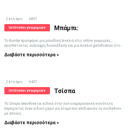
2 έτη πριν
6857
Μπάμπι:
Ιστότοποι γνωριμιών
Το Bumby προσφέρει μια μοναδική πινελιά στις online γνωριμίες,
προσθέτοντας ανάλαφρη διασκέδαση και μια πινελιά gamification στο...
Διαβάστε περισσότερα »
2 έτη πριν
6457
Τσίσπα
Ιστότοποι γνωριμιών
Το Chispa απευθύνεται ειδικά στην λατινοαμερικανική κοινότητα,
παρέχοντας έναν ειδικό χώρο για άτομα που επιδιώκουν να συνδεθούν
με άλλους...
Διαβάστε περισσότερα »