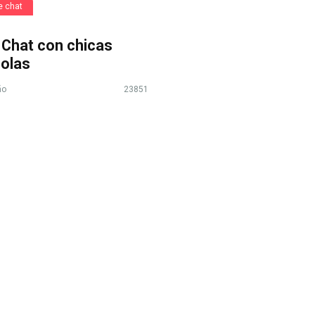
e chat
 Chat con chicas
olas
ño
23851