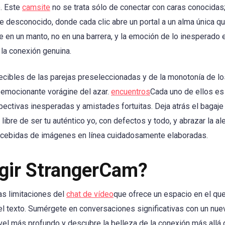
. Este
camsite
no se trata sólo de conectar con caras conocidas;
 desconocido, donde cada clic abre un portal a un alma única qu
te en un manto, no en una barrera, y la emoción de lo inesperad
 la conexión genuina.
ecibles de las parejas preseleccionadas y de la monotonía de lo
 emocionante vorágine del azar.
encuentros
Cada uno de ellos es
pectivas inesperadas y amistades fortuitas. Deja atrás el bagaj
 libre de ser tu auténtico yo, con defectos y todo, y abrazar la al
ncebidas de imágenes en línea cuidadosamente elaboradas.
egir StrangerCam?
as limitaciones del
chat de vídeo
que ofrece un espacio en el que
y el texto. Sumérgete en conversaciones significativas con un nu
vel más profundo y descubre la belleza de la conexión más allá d