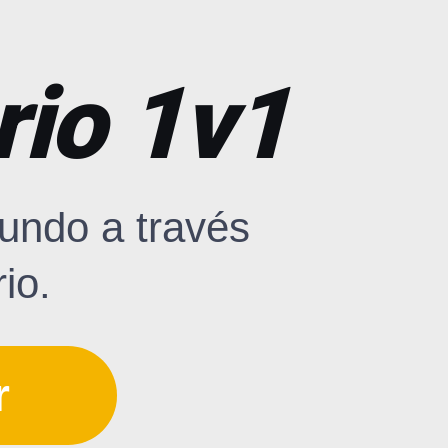
rio 1v1
undo a través
io.
r