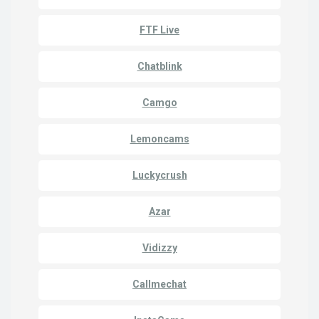
FTF Live
Chatblink
Camgo
Lemoncams
Luckycrush
Azar
Vidizzy
Callmechat