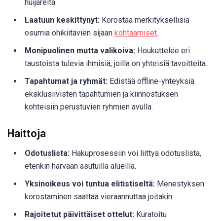
huijareita.
Laatuun keskittynyt:
Korostaa merkityksellisiä
osumia ohikiitävien sijaan
kohtaamiset
.
Monipuolinen mutta valikoiva:
Houkuttelee eri
taustoista tulevia ihmisiä, joilla on yhteisiä tavoitteita.
Tapahtumat ja ryhmät:
Edistää offline-yhteyksiä
eksklusiivisten tapahtumien ja kiinnostuksen
kohteisiin perustuvien ryhmien avulla.
Haittoja
Odotuslista:
Hakuprosessiin voi liittyä odotuslista,
etenkin harvaan asutuilla alueilla.
Yksinoikeus voi tuntua elitistiseltä:
Menestyksen
korostaminen saattaa vieraannuttaa joitakin.
Rajoitetut päivittäiset ottelut:
Kuratoitu