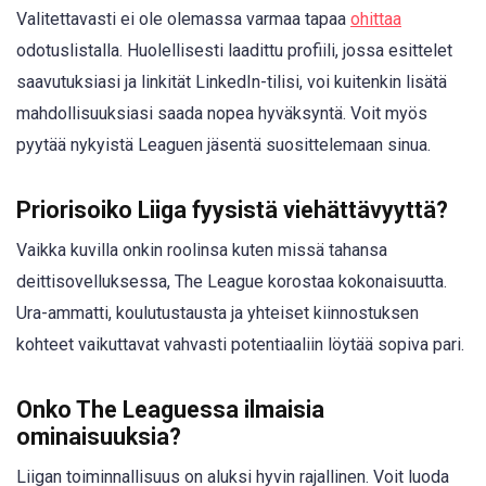
Valitettavasti ei ole olemassa varmaa tapaa
ohittaa
odotuslistalla. Huolellisesti laadittu profiili, jossa esittelet
saavutuksiasi ja linkität LinkedIn-tilisi, voi kuitenkin lisätä
mahdollisuuksiasi saada nopea hyväksyntä. Voit myös
pyytää nykyistä Leaguen jäsentä suosittelemaan sinua.
Priorisoiko Liiga fyysistä viehättävyyttä?
Vaikka kuvilla onkin roolinsa kuten missä tahansa
deittisovelluksessa, The League korostaa kokonaisuutta.
Ura-ammatti, koulutustausta ja yhteiset kiinnostuksen
kohteet vaikuttavat vahvasti potentiaaliin löytää sopiva pari.
Onko The Leaguessa ilmaisia
ominaisuuksia?
Liigan toiminnallisuus on aluksi hyvin rajallinen. Voit luoda