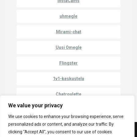
InstaCams
uhmegle
Mirami-chat
Uusi Omegle
Flingster
1v1-keskustelu
Chatroulette
We value your privacy
We use cookies to enhance your browsing experience, serve
personalized ads or content, and analyze our traffic. By
clicking "Accept All", you consent to our use of cookies.
© Copyright 2023 | Cam Match - Keskustele tuntemattomien kanssa