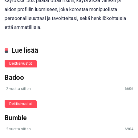
käytössä. Jos päätät ottaa riskin, käytä aikaa vahvan ja
aidon profiilin luomiseen, joka korostaa monipuolista
persoonallisuuttasi ja tavoitteitasi, sekä henkilökohtaisia
että ammatillisia.
Lue lisää
Deittisivustot
Badoo
2 vuotta sitten
6606
Deittisivustot
Bumble
2 vuotta sitten
6904