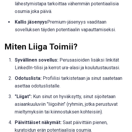
lähestymistapa tarkoittaa vähemmän potentiaalisia
osumia joka päivä.
Kallis jäsenyys
Premium-jäsenyys vaaditaan
sovelluksen täyden potentiaalin vapauttamiseksi.
Miten Liiga Toimii?
Syvällinen sovellus:
Perusasioiden lisäksi linkität
LinkedIn-tilisi ja kerrot ura-alasi ja koulutustaustasi.
Odotuslista:
Profiilisi tarkistetaan ja sinut saatetaan
asettaa odotuslistalle.
"Liigat":
Kun sinut on hyväksytty, sinut sijoitetaan
asiaankuuluviin "liigoihin" (ryhmiin, jotka perustuvat
mieltymyksiin tai kiinnostuksen kohteisiin).
Päivittäiset näkymät:
Saat päivittäin pienen,
kuratoidun erän potentiaalisia osumia.