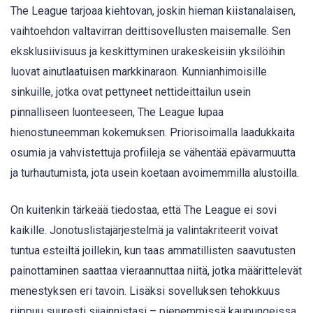
The League tarjoaa kiehtovan, joskin hieman kiistanalaisen,
vaihtoehdon valtavirran deittisovellusten maisemalle. Sen
eksklusiivisuus ja keskittyminen urakeskeisiin yksilöihin
luovat ainutlaatuisen markkinaraon. Kunnianhimoisille
sinkuille, jotka ovat pettyneet nettideittailun usein
pinnalliseen luonteeseen, The League lupaa
hienostuneemman kokemuksen. Priorisoimalla laadukkaita
osumia ja vahvistettuja profiileja se vähentää epävarmuutta
ja turhautumista, jota usein koetaan avoimemmilla alustoilla.
On kuitenkin tärkeää tiedostaa, että The League ei sovi
kaikille. Jonotuslistajärjestelmä ja valintakriteerit voivat
tuntua esteiltä joillekin, kun taas ammatillisten saavutusten
painottaminen saattaa vieraannuttaa niitä, jotka määrittelevät
menestyksen eri tavoin. Lisäksi sovelluksen tehokkuus
riippuu suuresti sijainnistasi – pienemmissä kaupungeissa