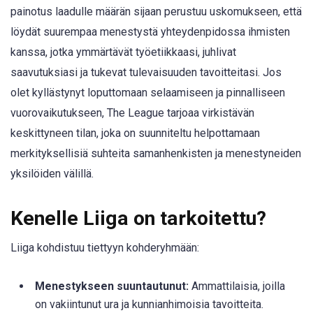
painotus laadulle määrän sijaan perustuu uskomukseen, että
löydät suurempaa menestystä yhteydenpidossa ihmisten
kanssa, jotka ymmärtävät työetiikkaasi, juhlivat
saavutuksiasi ja tukevat tulevaisuuden tavoitteitasi. Jos
olet kyllästynyt loputtomaan selaamiseen ja pinnalliseen
vuorovaikutukseen, The League tarjoaa virkistävän
keskittyneen tilan, joka on suunniteltu helpottamaan
merkityksellisiä suhteita samanhenkisten ja menestyneiden
yksilöiden välillä.
Kenelle Liiga on tarkoitettu?
Liiga kohdistuu tiettyyn kohderyhmään:
Menestykseen suuntautunut:
Ammattilaisia, joilla
on vakiintunut ura ja kunnianhimoisia tavoitteita.