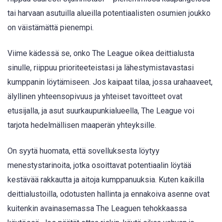
tai harvaan asutuilla alueilla potentiaalisten osumien joukko
on väistämättä pienempi.
Viime kädessä se, onko The League oikea deittialusta
sinulle, riippuu prioriteeteistasi ja lähestymistavastasi
kumppanin löytämiseen. Jos kaipaat tilaa, jossa urahaaveet,
älyllinen yhteensopivuus ja yhteiset tavoitteet ovat
etusijalla, ja asut suurkaupunkialueella, The League voi
tarjota hedelmällisen maaperän yhteyksille.
On syytä huomata, että sovelluksesta löytyy
menestystarinoita, jotka osoittavat potentiaalin löytää
kestävää rakkautta ja aitoja kumppanuuksia. Kuten kaikilla
deittialustoilla, odotusten hallinta ja ennakoiva asenne ovat
kuitenkin avainasemassa The Leaguen tehokkaassa