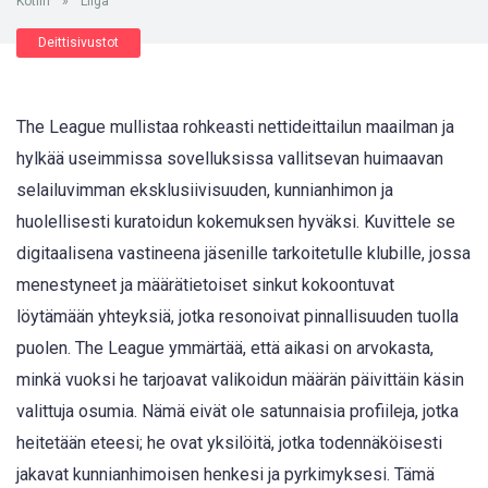
Kotiin
»
Liiga
Deittisivustot
The League mullistaa rohkeasti nettideittailun maailman ja
hylkää useimmissa sovelluksissa vallitsevan huimaavan
selailuvimman eksklusiivisuuden, kunnianhimon ja
huolellisesti kuratoidun kokemuksen hyväksi. Kuvittele se
digitaalisena vastineena jäsenille tarkoitetulle klubille, jossa
menestyneet ja määrätietoiset sinkut kokoontuvat
löytämään yhteyksiä, jotka resonoivat pinnallisuuden tuolla
puolen. The League ymmärtää, että aikasi on arvokasta,
minkä vuoksi he tarjoavat valikoidun määrän päivittäin käsin
valittuja osumia. Nämä eivät ole satunnaisia profiileja, jotka
heitetään eteesi; he ovat yksilöitä, jotka todennäköisesti
jakavat kunnianhimoisen henkesi ja pyrkimyksesi. Tämä