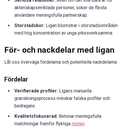
Seriösa relationer:
Även om det inte bara är för
äktenskapsinriktade personer, söker de flesta
användare meningsfulla partnerskap.
Storstadsbor:
Ligan blomstrar i storstadsområden
med hög koncentration av unga yrkesverksamma.
För- och nackdelar med ligan
Låt oss överväga fördelarna och potentiella nackdelarna:
Fördelar
Verifierade profiler:
Ligans manuella
granskningsprocess minskar falska profiler och
bedragare.
Kvalitetsfokuserad:
Betonar meningsfulla
matchningar framför flyktiga
möten
.