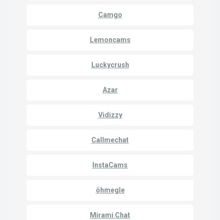
Camgo
Lemoncams
Luckycrush
Azar
Vidizzy
Callmechat
InstaCams
öhmegle
Mirami Chat