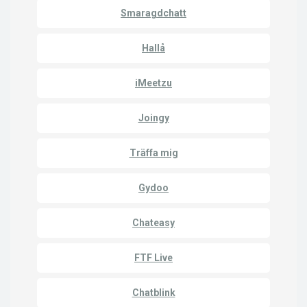
Smaragdchatt
Hallå
iMeetzu
Joingy
Träffa mig
Gydoo
Chateasy
FTF Live
Chatblink