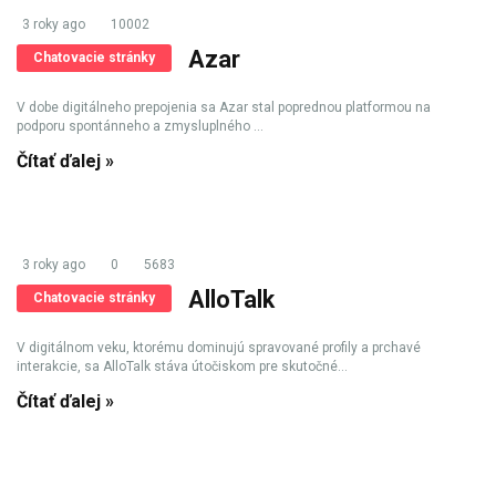
3 roky ago
10002
Azar
Chatovacie stránky
V dobe digitálneho prepojenia sa Azar stal poprednou platformou na
podporu spontánneho a zmysluplného ...
Čítať ďalej »
3 roky ago
0
5683
AlloTalk
Chatovacie stránky
V digitálnom veku, ktorému dominujú spravované profily a prchavé
interakcie, sa AlloTalk stáva útočiskom pre skutočné...
Čítať ďalej »