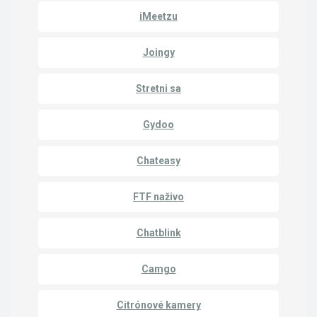
iMeetzu
Joingy
Stretni sa
Gydoo
Chateasy
FTF naživo
Chatblink
Camgo
Citrónové kamery