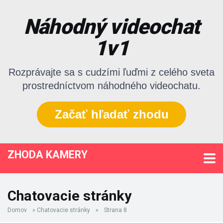
Náhodný videochat
1v1
Rozprávajte sa s cudzími ľuďmi z celého sveta
prostredníctvom náhodného videochatu.
Začať hľadať zhodu
ZHODA KAMERY
Chatovacie stránky
Domov
»
Chatovacie stránky
»
Strana 8