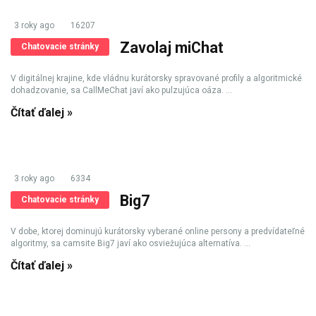
3 roky ago
16207
Zavolaj miChat
Chatovacie stránky
V digitálnej krajine, kde vládnu kurátorsky spravované profily a algoritmické
dohadzovanie, sa CallMeChat javí ako pulzujúca oáza. ...
Čítať ďalej »
3 roky ago
6334
Big7
Chatovacie stránky
V dobe, ktorej dominujú kurátorsky vyberané online persony a predvídateľné
algoritmy, sa camsite Big7 javí ako osviežujúca alternatíva. ...
Čítať ďalej »