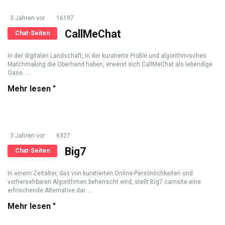
3 Jahren vor
16197
CallMeChat
Chat-Seiten
In der digitalen Landschaft, in der kuratierte Profile und algorithmisches
Matchmaking die Oberhand haben, erweist sich CallMeChat als lebendige
Oase. ...
Mehr lesen "
3 Jahren vor
6327
Big7
Chat-Seiten
In einem Zeitalter, das von kuratierten Online-Persönlichkeiten und
vorhersehbaren Algorithmen beherrscht wird, stellt Big7 camsite eine
erfrischende Alternative dar. ...
Mehr lesen "