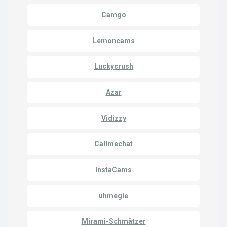
Camgo
Lemoncams
Luckycrush
Azar
Vidizzy
Callmechat
InstaCams
uhmegle
Mirami-Schmätzer