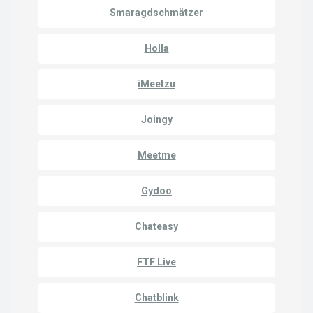
Smaragdschmätzer
Holla
iMeetzu
Joingy
Meetme
Gydoo
Chateasy
FTF Live
Chatblink