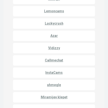
Lemoncams
Luckycrush
Azar
Vidizzy
Callmechat
InstaCams
uhmegle
Miramijev klepet