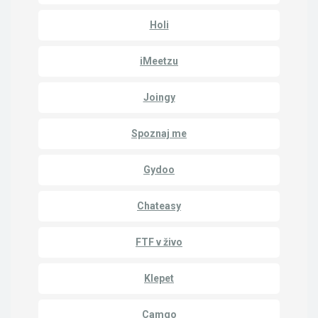
Holi
iMeetzu
Joingy
Spoznaj me
Gydoo
Chateasy
FTF v živo
Klepet
Camgo