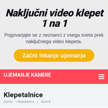
Naključni video klepet
1 na 1
Pogovarjajte se z neznanci z vsega sveta prek
naključnega video klepeta.
Začni iskanje ujemanja
UJEMANJE KAMERE
Klepetalnice
Domov
»
Klepetalnice
»
Stran 8