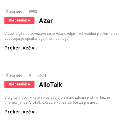
3 leta ago
9982
Azar
Klepetalnice
V dobi digitalne povezave se je Azar uveljavil kot vodilna platforma za
spodbujanje spontanega in smiselnega ...
Preberi več »
3 leta ago
0
5674
AlloTalk
Klepetalnice
V digitalni dobi, v kateri prevladujejo skrbno izbrani profili in bežne
interakcije, se AlloTalk izkazuje kot zatočišče za pristne ...
Preberi več »