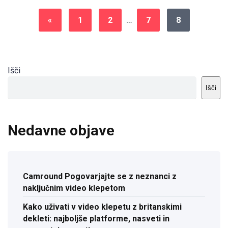
«
1
2
…
7
8
Išči
Išči
Nedavne objave
Camround Pogovarjajte se z neznanci z
naključnim video klepetom
Kako uživati v video klepetu z britanskimi
dekleti: najboljše platforme, nasveti in