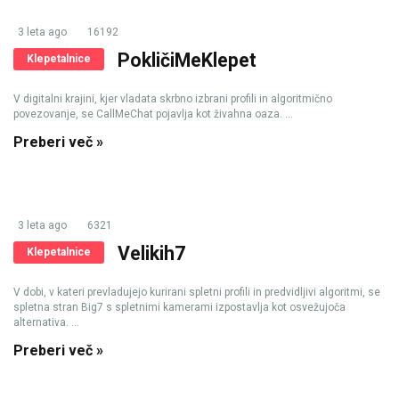
3 leta ago
16192
PokličiMeKlepet
Klepetalnice
V digitalni krajini, kjer vladata skrbno izbrani profili in algoritmično
povezovanje, se CallMeChat pojavlja kot živahna oaza. ...
Preberi več »
3 leta ago
6321
Velikih7
Klepetalnice
V dobi, v kateri prevladujejo kurirani spletni profili in predvidljivi algoritmi, se
spletna stran Big7 s spletnimi kamerami izpostavlja kot osvežujoča
alternativa. ...
Preberi več »