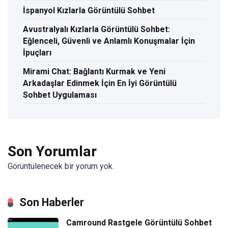
İspanyol Kızlarla Görüntülü Sohbet
Avustralyalı Kızlarla Görüntülü Sohbet:
Eğlenceli, Güvenli ve Anlamlı Konuşmalar İçin
İpuçları
Mirami Chat: Bağlantı Kurmak ve Yeni
Arkadaşlar Edinmek İçin En İyi Görüntülü
Sohbet Uygulaması
Son Yorumlar
Görüntülenecek bir yorum yok.
Son Haberler
Camround Rastgele Görüntülü Sohbet