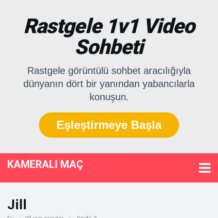
Rastgele 1v1 Video
Sohbeti
Rastgele görüntülü sohbet aracılığıyla
dünyanın dört bir yanından yabancılarla
konuşun.
Eşleştirmeye Başla
KAMERALI MAÇ
Jill