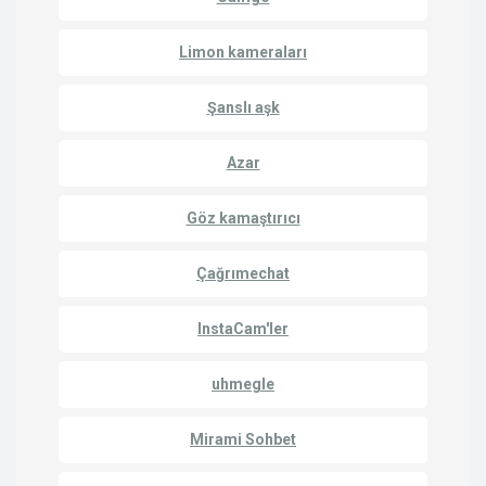
Limon kameraları
Şanslı aşk
Azar
Göz kamaştırıcı
Çağrımechat
InstaCam'ler
uhmegle
Mirami Sohbet