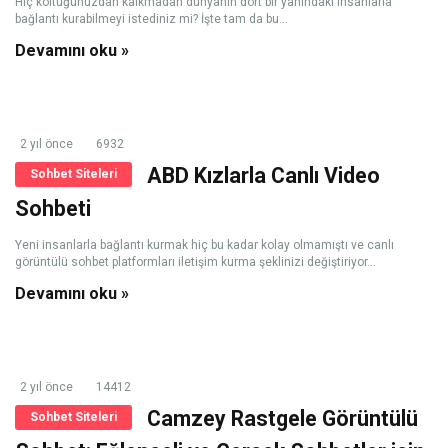
Hiç koltuğunuzdan kalkmadan dünyanın dört bir yanındaki insanlarla
bağlantı kurabilmeyi istediniz mi? İşte tam da bu...
Devamını oku »
2 yıl önce
6932
ABD Kızlarla Canlı Video
Sohbet Siteleri
Sohbeti
Yeni insanlarla bağlantı kurmak hiç bu kadar kolay olmamıştı ve canlı
görüntülü sohbet platformları iletişim kurma şeklinizi değiştiriyor...
Devamını oku »
2 yıl önce
14412
Camzey Rastgele Görüntülü
Sohbet Siteleri