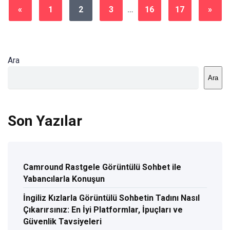
«
1
2
3
…
16
17
»
Ara
Ara
Son Yazılar
Camround Rastgele Görüntülü Sohbet ile
Yabancılarla Konuşun
İngiliz Kızlarla Görüntülü Sohbetin Tadını Nasıl
Çıkarırsınız: En İyi Platformlar, İpuçları ve
Güvenlik Tavsiyeleri