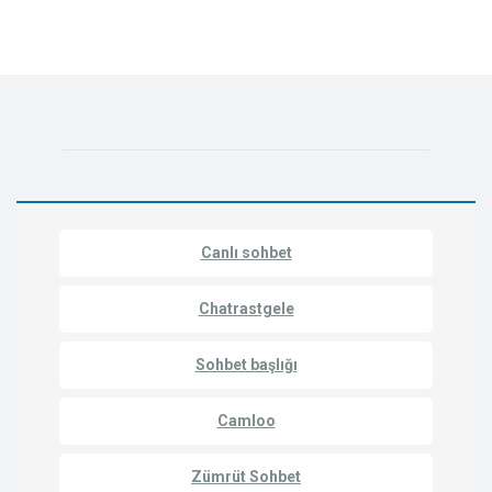
Canlı sohbet
Chatrastgele
Sohbet başlığı
Camloo
Zümrüt Sohbet