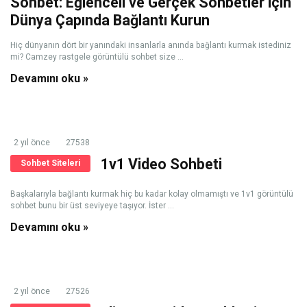
Sohbet: Eğlenceli ve Gerçek Sohbetler için
Dünya Çapında Bağlantı Kurun
Hiç dünyanın dört bir yanındaki insanlarla anında bağlantı kurmak istediniz
mi? Camzey rastgele görüntülü sohbet size ...
Devamını oku »
2 yıl önce
27538
1v1 Video Sohbeti
Sohbet Siteleri
Başkalarıyla bağlantı kurmak hiç bu kadar kolay olmamıştı ve 1v1 görüntülü
sohbet bunu bir üst seviyeye taşıyor. İster ...
Devamını oku »
2 yıl önce
27526