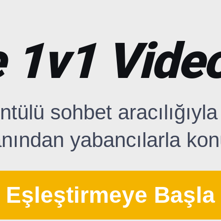
 1v1 Vide
ntülü sohbet aracılığıyla
anından yabancılarla ko
Eşleştirmeye Başla