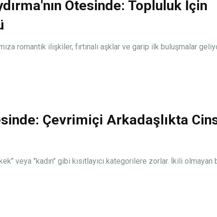
ydırma'nın Ötesinde: Topluluk İçin
ü
 romantik ilişkiler, fırtınalı aşklar ve garip ilk buluşmalar geliyor
tesinde: Çevrimiçi Arkadaşlıkta Cin
kek" veya "kadın" gibi kısıtlayıcı kategorilere zorlar. İkili olmayan 