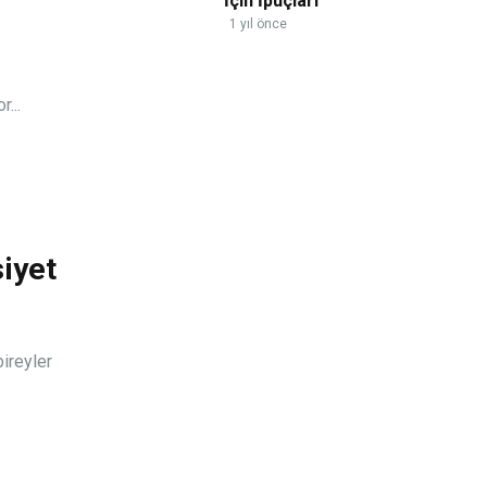
İçin İpuçları
1 yıl önce
...
siyet
bireyler