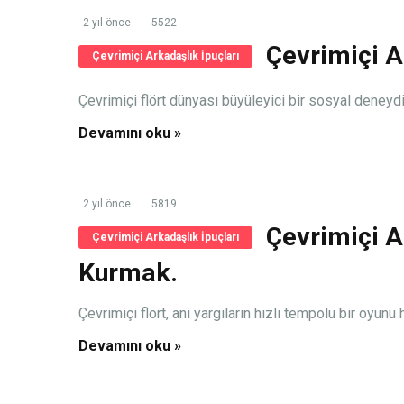
2 yıl önce
5522
Çevrimiçi A
Çevrimiçi Arkadaşlık İpuçları
Çevrimiçi flört dünyası büyüleyici bir sosyal deneydir.
Devamını oku »
2 yıl önce
5819
Çevrimiçi A
Çevrimiçi Arkadaşlık İpuçları
Kurmak.
Çevrimiçi flört, ani yargıların hızlı tempolu bir oyunu h
Devamını oku »