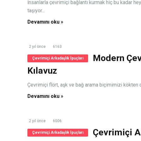
İnsanlarla çevrimiçi bağlantı kurmak hiç bu kadar h
taşıyor...
Devamını oku »
2 yıl önce
6163
Modern Çevr
Çevrimiçi Arkadaşlık İpuçları
Kılavuz
Çevrimiçi flört, aşk ve bağ arama biçimimizi kökten deği
Devamını oku »
2 yıl önce
6006
Çevrimiçi 
Çevrimiçi Arkadaşlık İpuçları