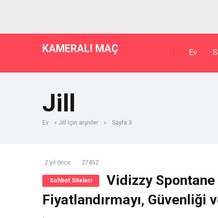
KAMERALI MAÇ
Ev
S
Jill
Ev
»
Jill için arşivler
»
Sayfa 3
2 yıl önce
27452
Vidizzy Spontane 
Sohbet Siteleri
Fiyatlandırmayı, Güvenliği v