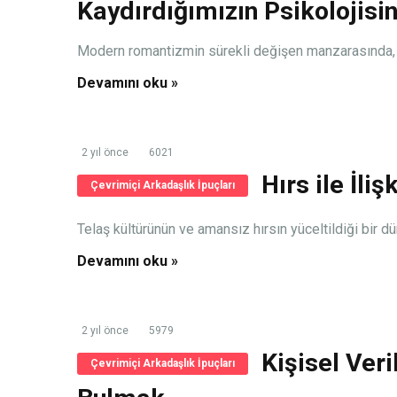
Kaydırdığımızın Psikolojisin
Modern romantizmin sürekli değişen manzarasında, çev
Devamını oku »
2 yıl önce
6021
Hırs ile İl
Çevrimiçi Arkadaşlık İpuçları
Telaş kültürünün ve amansız hırsın yüceltildiği bir dü
Devamını oku »
2 yıl önce
5979
Kişisel Ver
Çevrimiçi Arkadaşlık İpuçları