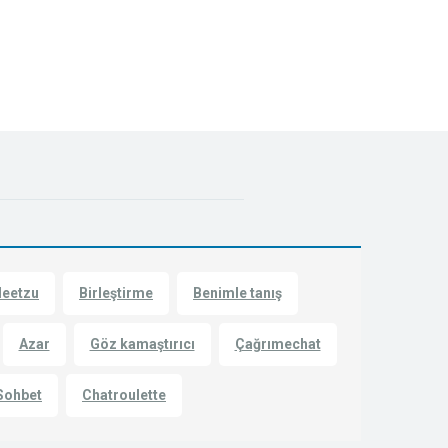
Meetzu
Birleştirme
Benimle tanış
Azar
Göz kamaştırıcı
Çağrımechat
Sohbet
Chatroulette