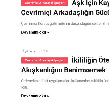
Aşk İçin Ka
Çevrimiçi Arkadaşlık İpuçları
Çevrimiçi Arkadaşlığın Güc
Çevrimiçi flört uygulamalarını düşündüğümüzde, aklımıza
Devamını oku »
2 yıl önce
5619
İkililiğin Ö
Çevrimiçi Arkadaşlık İpuçları
Akışkanlığını Benimsemek
Geleneksel flört uygulamaları kullanıcıları sıklıkla "er
için...
Devamını oku »