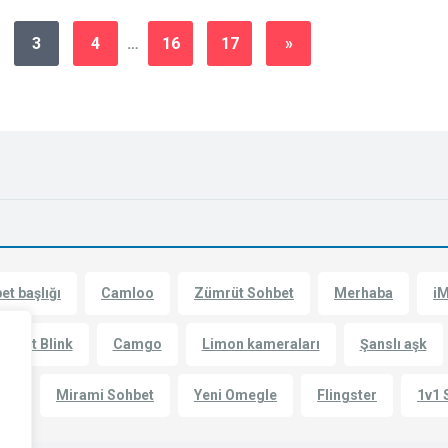
3
4
…
16
17
»
et başlığı
Camloo
Zümrüt Sohbet
Merhaba
i
ohbet Blink
Camgo
Limon kameraları
Şanslı aşk
le
Mirami Sohbet
Yeni Omegle
Flingster
1v1 