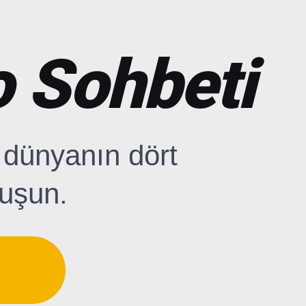
o Sohbeti
 dünyanın dört
nuşun.