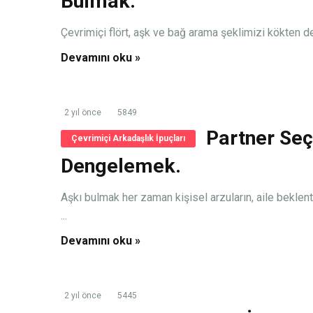
Bulmak.
Çevrimiçi flört, aşk ve bağ arama şeklimizi kökten değ
Devamını oku »
2 yıl önce
5849
Partner Se
Çevrimiçi Arkadaşlık İpuçları
Dengelemek.
Aşkı bulmak her zaman kişisel arzuların, aile beklent
...
Devamını oku »
2 yıl önce
5445