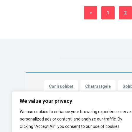
«
1
2
Canlı sohbet
Chatrastgele
Sohb
We value your privacy
Gydoo
Sohbetkolay
FTF Canlı
S
We use cookies to enhance your browsing experience, serve
InstaCam'ler
uhmeg
personalized ads or content, and analyze our traffic. By
clicking "Accept All", you consent to our use of cookies.