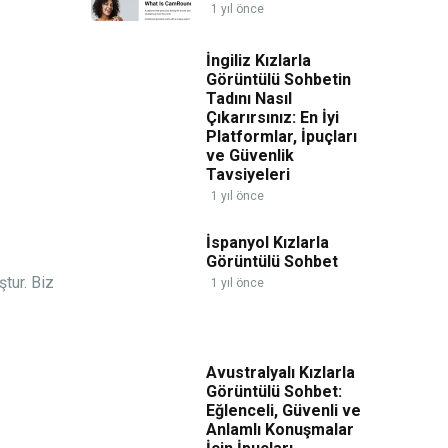
1 yıl önce
İngiliz Kızlarla
Görüntülü Sohbetin
Tadını Nasıl
Çıkarırsınız: En İyi
Platformlar, İpuçları
ve Güvenlik
Tavsiyeleri
1 yıl önce
İspanyol Kızlarla
Görüntülü Sohbet
ştur. Biz
1 yıl önce
Avustralyalı Kızlarla
Görüntülü Sohbet:
Eğlenceli, Güvenli ve
Anlamlı Konuşmalar