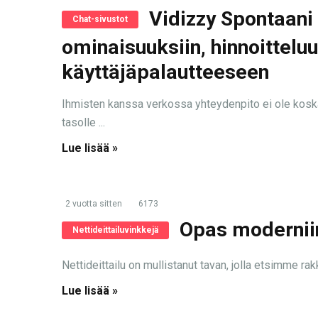
Vidizzy Spontaani
Chat-sivustot
ominaisuuksiin, hinnoitteluu
käyttäjäpalautteeseen
Ihmisten kanssa verkossa yhteydenpito ei ole koska
tasolle ...
Lue lisää »
2 vuotta sitten
6173
Opas moderniin
Nettideittailuvinkkejä
Nettideittailu on mullistanut tavan, jolla etsimme rakk
Lue lisää »