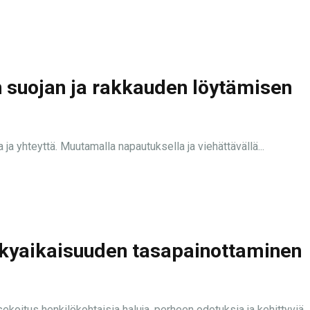
n suojan ja rakkauden löytämisen
 ja yhteyttä. Muutamalla napautuksella ja viehättävällä...
ykyaikaisuuden tasapainottaminen
koitus henkilökohtaisia haluja, perheen odotuksia ja kehittyviä