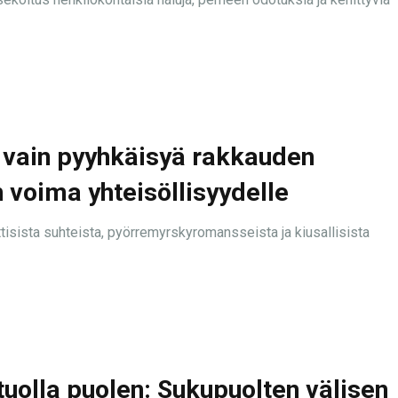
vain pyyhkäisyä rakkauden
n voima yhteisöllisyydelle
tisista suhteista, pyörremyrskyromansseista ja kiusallisista
tuolla puolen: Sukupuolten välisen