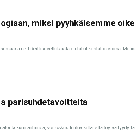
logiaan, miksi pyyhkäisemme oike
semassa nettideittisovelluksista on tullut kiistaton voima. Menn
a parisuhdetavoitteita
imätöntä kunnianhimoa, voi joskus tuntua siltä, että löytää tyydyttäv