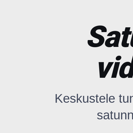
Sat
vi
Keskustele t
satunn