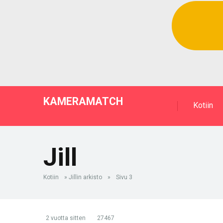
KAMERAMATCH
Kotiin
Jill
Kotiin
»
Jillin arkisto
»
Sivu 3
2 vuotta sitten
27467