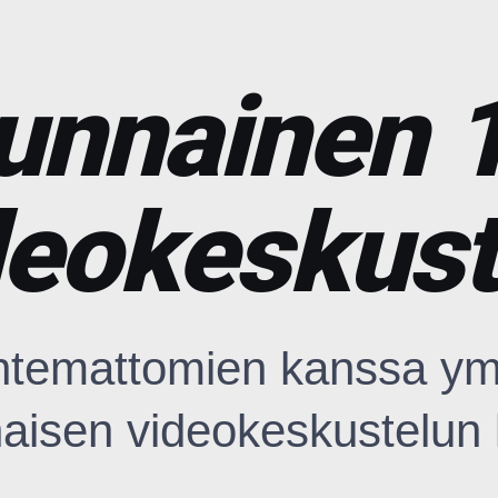
unnainen 
deokeskust
untemattomien kanssa ym
aisen videokeskustelun 