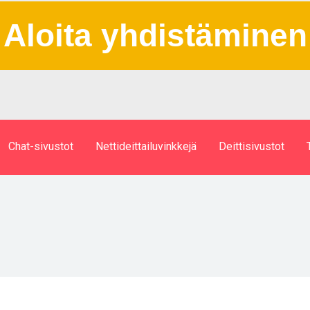
Aloita yhdistäminen
Chat-sivustot
Nettideittailuvinkkejä
Deittisivustot