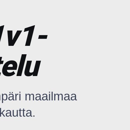
1v1-
elu
päri maailmaa
kautta.