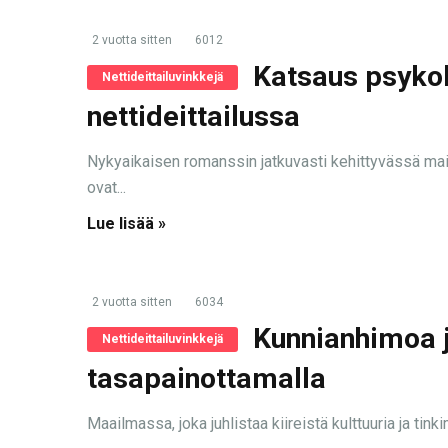
2 vuotta sitten
6012
Katsaus psyko
Nettideittailuvinkkejä
nettideittailussa
Nykyaikaisen romanssin jatkuvasti kehittyvässä mai
ovat...
Lue lisää »
2 vuotta sitten
6034
Kunnianhimoa j
Nettideittailuvinkkejä
tasapainottamalla
Maailmassa, joka juhlistaa kiireistä kulttuuria ja tink