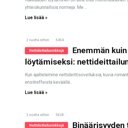
yhteiskunnallisia normeja. Me ...
Lue lisää »
2 vuotta sitten
5454
Enemmän kuin 
Nettideittailuvinkkejä
löytämiseksi: nettideittailu
Kun ajattelemme nettideittisovelluksia, kuvia romant
ensitreffeistä keväällä...
Lue lisää »
2 vuotta sitten
5628
Binäärisyyden 
Nettideittailuvinkkejä