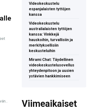
Videokeskustelu
espanjalaisten tyttöjen
kanssa
alle
Videokeskustelu
australialaisten tyttöjen
kanssa: Vinkkejä
eet
hauskoihin, turvallisiin ja
merkityksellisiin
keskusteluihin
Mirami Chat: Täydellinen
videokeskustelusovellus
yhteydenpitoon ja uusien
ystävien hankkimiseen
Viimeaikaiset
än...