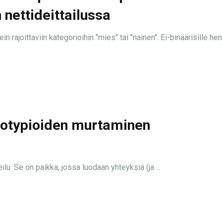
nettideittailussa
n rajoittaviin kategorioihin "mies" tai "nainen". Ei-binäärisille henk
eotypioiden murtaminen
lu. Se on paikka, jossa luodaan yhteyksiä (ja ...