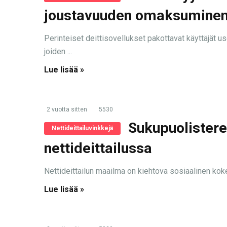
joustavuuden omaksuminen 
Perinteiset deittisovellukset pakottavat käyttäjät usei
joiden ...
Lue lisää »
2 vuotta sitten
5530
Sukupuolister
Nettideittailuvinkkejä
nettideittailussa
Nettideittailun maailma on kiehtova sosiaalinen kokei
Lue lisää »