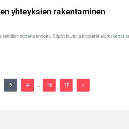
ten yhteyksien rakentaminen
sa tehdään nopeita arvioita. Söpöt kuvat ja näppärät elämäkerrat s
3
4
…
16
17
»