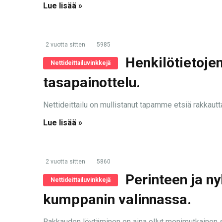
Lue lisää »
2 vuotta sitten
5985
Henkilötietoje
Nettideittailuvinkkejä
tasapainottelu.
Nettideittailu on mullistanut tapamme etsiä rakkautta
Lue lisää »
2 vuotta sitten
5860
Perinteen ja n
Nettideittailuvinkkejä
kumppanin valinnassa.
Rakkauden löytäminen on aina ollut monimutkainen se