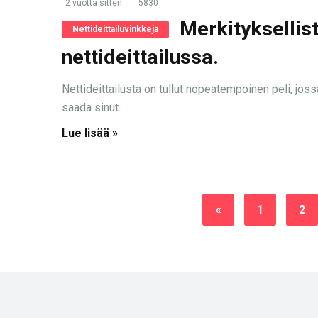
2 vuotta sitten
5830
Merkityksellis
Nettideittailuvinkkejä
nettideittailussa.
Nettideittailusta on tullut nopeatempoinen peli, jos
saada sinut...
Lue lisää »
«
1
2