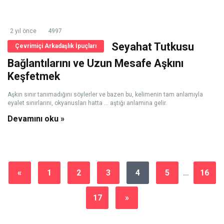
2 yıl önce
4997
Seyahat Tutkusu
Çevrimiçi Arkadaşlık İpuçları
Bağlantılarını ve Uzun Mesafe Aşkını
Keşfetmek
Aşkın sınır tanımadığını söylerler ve bazen bu, kelimenin tam anlamıyla
eyalet sınırlarını, okyanusları hatta ... aştığı anlamına gelir.
Devamını oku »
«
1
2
3
4
5
…
16
17
»