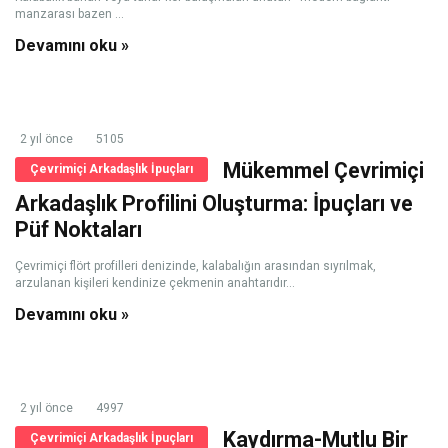
manzarası bazen ...
Devamını oku »
2 yıl önce
5105
Mükemmel Çevrimiçi
Çevrimiçi Arkadaşlık İpuçları
Arkadaşlık Profilini Oluşturma: İpuçları ve
Püf Noktaları
Çevrimiçi flört profilleri denizinde, kalabalığın arasından sıyrılmak,
arzulanan kişileri kendinize çekmenin anahtarıdır...
Devamını oku »
2 yıl önce
4997
Kaydırma-Mutlu Bir
Çevrimiçi Arkadaşlık İpuçları