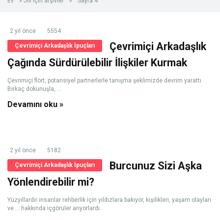
Ev
»
Jill için arşivler
»
Sayfa 4
2 yıl önce
5554
Çevrimiçi Arkadaşlık
Çevrimiçi Arkadaşlık İpuçları
Çağında Sürdürülebilir İlişkiler Kurmak
Çevrimiçi flört, potansiyel partnerlerle tanışma şeklimizde devrim yarattı.
Birkaç dokunuşla, ...
Devamını oku »
2 yıl önce
5182
Burcunuz Sizi Aşka
Çevrimiçi Arkadaşlık İpuçları
Yönlendirebilir mi?
Yüzyıllardır insanlar rehberlik için yıldızlara bakıyor, kişilikleri, yaşam olayları
ve ... hakkında içgörüler arıyorlardı.