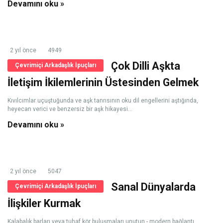
Devamını oku »
2 yıl önce
4949
Çok Dilli Aşkta
Çevrimiçi Arkadaşlık İpuçları
İletişim İkilemlerinin Üstesinden Gelmek
Kıvılcımlar uçuştuğunda ve aşk tanrısının oku dil engellerini aştığında,
heyecan verici ve benzersiz bir aşk hikayesi...
Devamını oku »
2 yıl önce
5047
Sanal Dünyalarda
Çevrimiçi Arkadaşlık İpuçları
İlişkiler Kurmak
Kalabalık barları veya tuhaf kör buluşmaları unutun - modern bağlantı