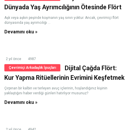
Dünyada Yaş Ayrımcılığının Ötesinde Flört
Aşk veya aşkın peşinde koşmanın yaş sınırı yoktur. Ancak, çevrimiçi flört
dünyasında yaş ayrımcılığı ...
Devamını oku »
2 yıl önce
4987
Dijital Çağda Flört:
Çevrimiçi Arkadaşlık İpuçları
Kur Yapma Ritüellerinin Evrimini Keşfetmek
Çırpınan bir kalbin ve terleyen avuç içlerinin, hoşlandığınız kişinin
yaklaştığını haber verdiği günleri hatırlıyor musunuz?
Devamını oku »
2 yıl önce
4942