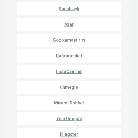
Şanslı aşk
Azar
Göz kamaştırıcı
Çağrımechat
InstaCam'ler
uhmegle
Mirami Sohbet
Yeni Omegle
Flingster