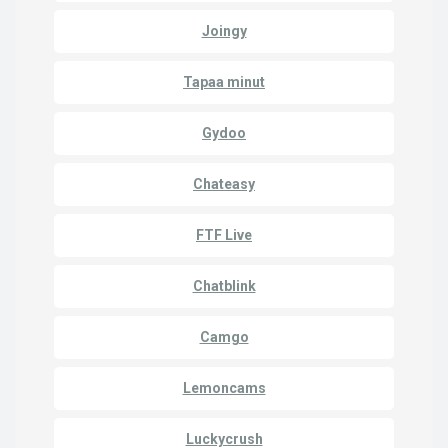
Joingy
Tapaa minut
Gydoo
Chateasy
FTF Live
Chatblink
Camgo
Lemoncams
Luckycrush