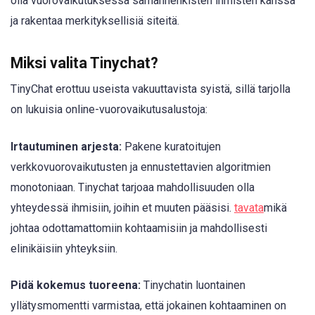
olla vuorovaikutuksessa samanhenkisten ihmisten kanssa
ja rakentaa merkityksellisiä siteitä.
Miksi valita Tinychat?
TinyChat erottuu useista vakuuttavista syistä, sillä tarjolla
on lukuisia online-vuorovaikutusalustoja:
Irtautuminen arjesta:
Pakene kuratoitujen
verkkovuorovaikutusten ja ennustettavien algoritmien
monotoniaan. Tinychat tarjoaa mahdollisuuden olla
yhteydessä ihmisiin, joihin et muuten pääsisi.
tavata
mikä
johtaa odottamattomiin kohtaamisiin ja mahdollisesti
elinikäisiin yhteyksiin.
Pidä kokemus tuoreena:
Tinychatin luontainen
yllätysmomentti varmistaa, että jokainen kohtaaminen on