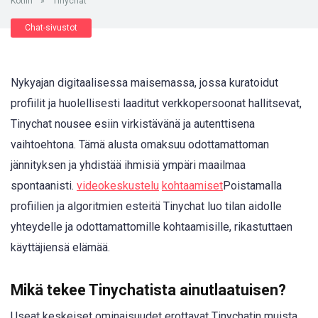
Kotiin
»
Tinychat
Chat-sivustot
Nykyajan digitaalisessa maisemassa, jossa kuratoidut
profiilit ja huolellisesti laaditut verkkopersoonat hallitsevat,
Tinychat nousee esiin virkistävänä ja autenttisena
vaihtoehtona. Tämä alusta omaksuu odottamattoman
jännityksen ja yhdistää ihmisiä ympäri maailmaa
spontaanisti.
videokeskustelu
kohtaamiset
Poistamalla
profiilien ja algoritmien esteitä Tinychat luo tilan aidolle
yhteydelle ja odottamattomille kohtaamisille, rikastuttaen
käyttäjiensä elämää.
Mikä tekee Tinychatista ainutlaatuisen?
Useat keskeiset ominaisuudet erottavat Tinychatin muista