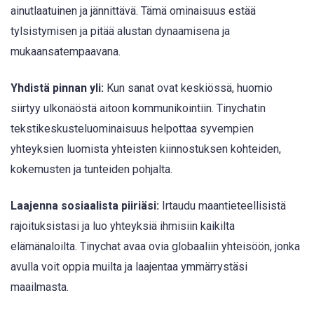
ainutlaatuinen ja jännittävä. Tämä ominaisuus estää
tylsistymisen ja pitää alustan dynaamisena ja
mukaansatempaavana.
Yhdistä pinnan yli:
Kun sanat ovat keskiössä, huomio
siirtyy ulkonäöstä aitoon kommunikointiin. Tinychatin
tekstikeskusteluominaisuus helpottaa syvempien
yhteyksien luomista yhteisten kiinnostuksen kohteiden,
kokemusten ja tunteiden pohjalta.
Laajenna sosiaalista piiriäsi:
Irtaudu maantieteellisistä
rajoituksistasi ja luo yhteyksiä ihmisiin kaikilta
elämänaloilta. Tinychat avaa ovia globaaliin yhteisöön, jonka
avulla voit oppia muilta ja laajentaa ymmärrystäsi
maailmasta.