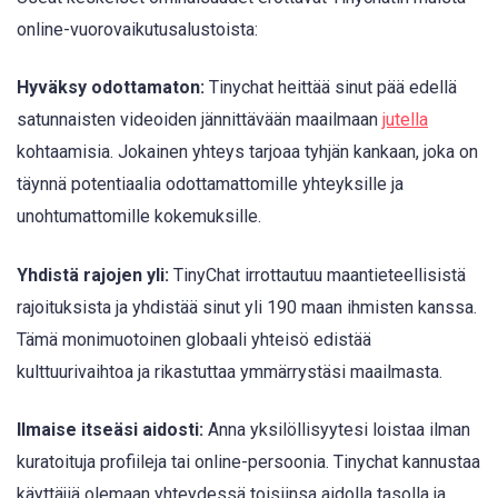
online-vuorovaikutusalustoista:
Hyväksy odottamaton:
Tinychat heittää sinut pää edellä
satunnaisten videoiden jännittävään maailmaan
jutella
kohtaamisia. Jokainen yhteys tarjoaa tyhjän kankaan, joka on
täynnä potentiaalia odottamattomille yhteyksille ja
unohtumattomille kokemuksille.
Yhdistä rajojen yli:
TinyChat irrottautuu maantieteellisistä
rajoituksista ja yhdistää sinut yli 190 maan ihmisten kanssa.
Tämä monimuotoinen globaali yhteisö edistää
kulttuurivaihtoa ja rikastuttaa ymmärrystäsi maailmasta.
Ilmaise itseäsi aidosti:
Anna yksilöllisyytesi loistaa ilman
kuratoituja profiileja tai online-persoonia. Tinychat kannustaa
käyttäjiä olemaan yhteydessä toisiinsa aidolla tasolla ja