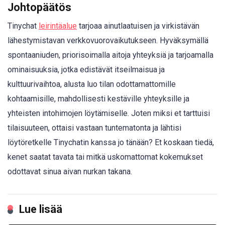
Johtopäätös
Tinychat
leirintäalue
tarjoaa ainutlaatuisen ja virkistävän
lähestymistavan verkkovuorovaikutukseen. Hyväksymällä
spontaaniuden, priorisoimalla aitoja yhteyksiä ja tarjoamalla
ominaisuuksia, jotka edistävät itseilmaisua ja
kulttuurivaihtoa, alusta luo tilan odottamattomille
kohtaamisille, mahdollisesti kestäville yhteyksille ja
yhteisten intohimojen löytämiselle. Joten miksi et tarttuisi
tilaisuuteen, ottaisi vastaan tuntematonta ja lähtisi
löytöretkelle Tinychatin kanssa jo tänään? Et koskaan tiedä,
kenet saatat tavata tai mitkä uskomattomat kokemukset
odottavat sinua aivan nurkan takana.
Lue lisää