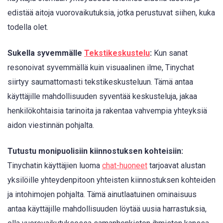
edistää aitoja vuorovaikutuksia, jotka perustuvat siihen, kuka
todella olet.
Sukella syvemmälle
Tekstikeskustelu
:
Kun sanat
resonoivat syvemmällä kuin visuaalinen ilme, Tinychat
siirtyy saumattomasti tekstikeskusteluun. Tämä antaa
käyttäjille mahdollisuuden syventää keskusteluja, jakaa
henkilökohtaisia tarinoita ja rakentaa vahvempia yhteyksiä
aidon viestinnän pohjalta.
Tutustu monipuolisiin kiinnostuksen kohteisiin:
Tinychatin käyttäjien luoma
chat-huoneet
tarjoavat alustan
yksilöille yhteydenpitoon yhteisten kiinnostuksen kohteiden
ja intohimojen pohjalta. Tämä ainutlaatuinen ominaisuus
antaa käyttäjille mahdollisuuden löytää uusia harrastuksia,