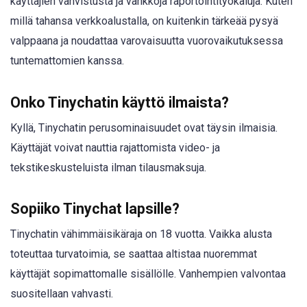
käyttäjien vahvistusta ja vankkoja raportointityökaluja. Kuten
millä tahansa verkkoalustalla, on kuitenkin tärkeää pysyä
valppaana ja noudattaa varovaisuutta vuorovaikutuksessa
tuntemattomien kanssa.
Onko Tinychatin käyttö ilmaista?
Kyllä, Tinychatin perusominaisuudet ovat täysin ilmaisia.
Käyttäjät voivat nauttia rajattomista video- ja
tekstikeskusteluista ilman tilausmaksuja.
Sopiiko Tinychat lapsille?
Tinychatin vähimmäisikäraja on 18 vuotta. Vaikka alusta
toteuttaa turvatoimia, se saattaa altistaa nuoremmat
käyttäjät sopimattomalle sisällölle. Vanhempien valvontaa
suositellaan vahvasti.